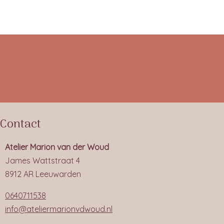
Contact
Atelier Marion van der Woud
James Wattstraat 4
8912 AR Leeuwarden
0640711538
info@ateliermarionvdwoud.nl